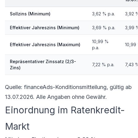
Sollzins (Minimum)
3,62 % p.a.
3,92 %
Effektiver Jahreszins (Minimum)
3,69 % p.a.
3,99 %
10,99 %
Effektiver Jahreszins (Maximum)
10,99 
p.a.
Repräsentativer Zinssatz (2/3-
7,22 % p.a.
7,43 %
Zins)
Quelle: financeAds-Konditionsmitteilung, gültig ab
13.07.2026. Alle Angaben ohne Gewähr.
Einordnung im Ratenkredit-
Markt