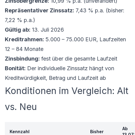
Zinsobergrenze:
10,99 % p.a. (unverändert)
Repräsentativer Zinssatz:
7,43 % p.a. (bisher:
7,22 % p.a.)
Gültig ab:
13. Juli 2026
Kreditrahmen:
5.000 – 75.000 EUR, Laufzeiten
12 – 84 Monate
Zinsbindung:
fest über die gesamte Laufzeit
Bonität:
Der individuelle Zinssatz hängt von
Kreditwürdigkeit, Betrag und Laufzeit ab
Konditionen im Vergleich: Alt
vs. Neu
Ab
Kennzahl
Bisher
13.07