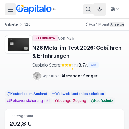
DE
Theme wechs
Anbieter
N26
Vor 1 Monat
|
Anzeige
von
N26
Kreditkarte
N26 Metal im Test 2026: Gebühren
& Erfahrungen
Capitalo Score:
3,7
Gut
/5
Alexander Senger
Geprüft von
Kostenlos im Ausland
Weltweit kostenlos abheben
Reiseversicherung inkl.
Lounge-Zugang
Kaufschutz
Jahresgebühr
202,8 €