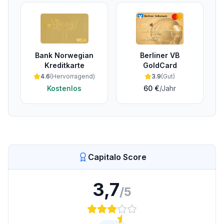
Bank Norwegian
Berliner VB
Kreditkarte
GoldCard
4.6
(
Hervorragend
)
3.9
(
Gut
)
Kostenlos
60 €
/Jahr
Capitalo Score
3,7
/5