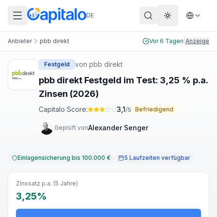
DE
Theme wechs
Anbieter
pbb direkt
Vor 6 Tagen
|
Anzeige
von
pbb direkt
Festgeld
pbb direkt Festgeld im Test: 3,25 % p.a.
Zinsen (2026)
Capitalo Score:
3,1
Befriedigend
/5
Alexander Senger
Geprüft von
Einlagensicherung bis 100.000 €
5 Laufzeiten verfügbar
Zinssatz p.a. (5 Jahre)
3,25%