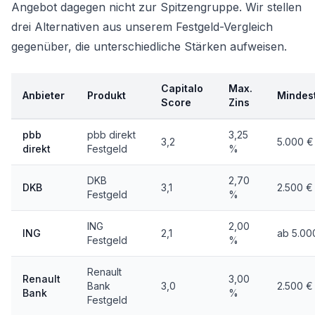
Angebot dagegen nicht zur Spitzengruppe. Wir stellen
drei Alternativen aus unserem
Festgeld-Vergleich
gegenüber, die unterschiedliche Stärken aufweisen.
Capitalo
Max.
Anbieter
Produkt
Mindes
Score
Zins
pbb
pbb direkt
3,25
3,2
5.000 €
direkt
Festgeld
%
DKB
2,70
DKB
3,1
2.500 €
Festgeld
%
ING
2,00
ING
2,1
ab 5.00
Festgeld
%
Renault
Renault
3,00
Bank
3,0
2.500 €
Bank
%
Festgeld