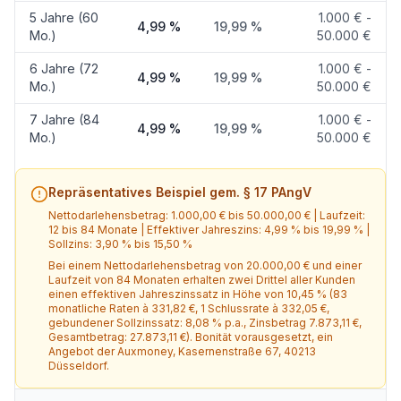
5 Jahre (60
1.000 € -
4,99 %
19,99 %
Mo.)
50.000 €
6 Jahre (72
1.000 € -
4,99 %
19,99 %
Mo.)
50.000 €
7 Jahre (84
1.000 € -
4,99 %
19,99 %
Mo.)
50.000 €
Repräsentatives Beispiel gem. § 17 PAngV
Nettodarlehensbetrag:
1.000,00 €
bis
50.000,00 €
| Laufzeit:
12
bis
84
Monate
| Effektiver Jahreszins:
4,99 %
bis
19,99 %
|
Sollzins:
3,90 %
bis
15,50 %
Bei einem Nettodarlehensbetrag von
20.000,00 €
und einer
Laufzeit von
84
Monaten erhalten zwei Drittel aller Kunden
einen effektiven Jahreszinssatz in Höhe von
10,45 %
(
83
monatliche Raten à
331,82 €
, 1 Schlussrate à
332,05 €
,
gebundener Sollzinssatz:
8,08 %
p.a.
, Zinsbetrag
7.873,11 €
,
Gesamtbetrag:
27.873,11 €
)
.
Bonität vorausgesetzt
, ein
Angebot der
Auxmoney
, Kasernenstraße 67, 40213
Düsseldorf
.