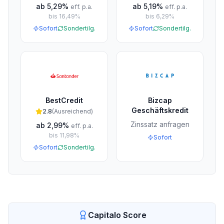
ab
5,29%
ab
5,19%
eff. p.a.
eff. p.a.
bis
16,49%
bis
6,29%
Sofort
Sondertilg.
Sofort
Sondertilg.
BestCredit
Bizcap
Geschäftskredit
2.8
(
Ausreichend
)
Zinssatz anfragen
ab
2,99%
eff. p.a.
bis
11,98%
Sofort
Sofort
Sondertilg.
Capitalo Score