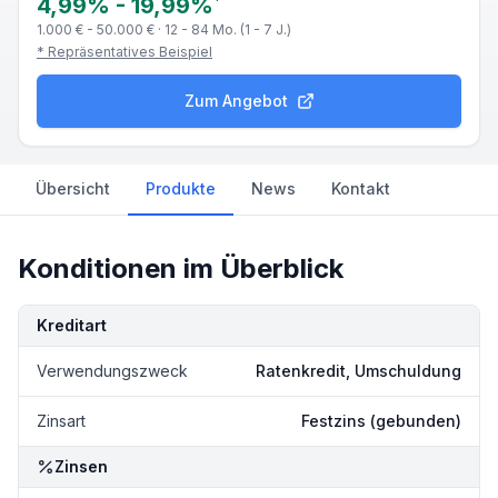
*
4,99%
-
19,99%
1.000 € - 50.000 €
·
12 - 84 Mo. (1 - 7 J.)
* Repräsentatives Beispiel
Zum Angebot
Übersicht
Produkte
News
Kontakt
Konditionen im Überblick
Kondition
Details
Kreditart
Verwendungszweck
Ratenkredit, Umschuldung
Zinsart
Festzins (gebunden)
Zinsen