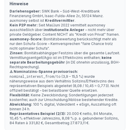
Hinweise
Darlehensgeber:
SWK Bank – Süd-West-Kreditbank
Finanzierung GmbH, Isaac-Fulda-Allee 2c, 55124 Mainz.
auxmoney selbst ist
Kreditvermittler
.
Kein P2P mehr:
Seit Mai/Juni 2022 vermittelt auxmoney
ausschließlich über
institutionelle Anleger
– nicht mehr über
private Geldgeber. Content NICHT als "Kredit von Privat" framen.
auxmoney-Score:
Bonitätsbewertung berücksichtigt mehr als
nur den Schufa-Score – Kernversprechen "faire Chance trotz
nicht optimaler Schufa".
Zinsen:
Bonitätsabhängiger Festzins über die gesamte Laufzeit.
Vermittlungsentgelt/Agio ist im Effektivzins enthalten;
keine
separate Bearbeitungsgebühr
(in DE ohnehin unzulässig, BGH-
Rechtsprechung).
⚠️ Nominalzins-Spanne provisorisch:
nominal_interest_from/to
(3,9 – 15,5 %) wurde
näherungsweise aus dem Verhältnis Sollzins/Effektivzins des
repräsentativen Beispiels abgeleitet (8,08 / 10,45 ≈ 0,773). Nicht
offiziell bestätigt – bei belastbarer Quelle ersetzen.
Flexibilität:
Keine Zweckbindung; Sondertilgungen jederzeit
kostenfrei; auch zur Umschuldung/Ablöse bestehender Kredite.
Abwicklung:
100 % digital, VideoIdent + eSign, Auszahlung oft
binnen 24 h.
Repräsentatives Beispiel (2/3):
20.000 € netto, 84 Monate,
10,45 % effektiver Jahreszins, 8,08 % p. a. gebundener Sollzins,
84 Raten à 331,82 €, Gesamtbetrag 27.873,11 €.