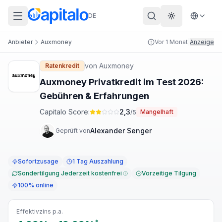
DE
Theme wechs
Anbieter
Auxmoney
Vor 1 Monat
|
Anzeige
von
Auxmoney
Ratenkredit
Auxmoney Privatkredit im Test 2026:
Gebühren & Erfahrungen
Capitalo Score:
2,3
Mangelhaft
/5
Alexander Senger
Geprüft von
Sofortzusage
1 Tag Auszahlung
Sondertilgung Jederzeit kostenfrei
Vorzeitige Tilgung
100% online
Effektivzins p.a.