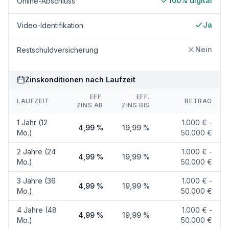
100% digital
Online-Abschluss
Ja
Video-Identifikation
Nein
Restschuldversicherung
Zinskonditionen nach Laufzeit
EFF.
EFF.
LAUFZEIT
BETRAG
ZINS AB
ZINS BIS
1 Jahr (12
1.000 € -
4,99 %
19,99 %
Mo.)
50.000 €
2 Jahre (24
1.000 € -
4,99 %
19,99 %
Mo.)
50.000 €
3 Jahre (36
1.000 € -
4,99 %
19,99 %
Mo.)
50.000 €
4 Jahre (48
1.000 € -
4,99 %
19,99 %
Mo.)
50.000 €