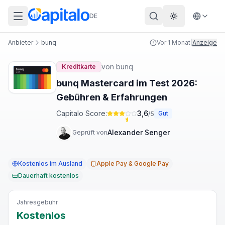
DE
Theme wechs
Anbieter
bunq
Vor 1 Monat
|
Anzeige
von
bunq
Kreditkarte
bunq Mastercard im Test 2026:
Gebühren & Erfahrungen
Capitalo Score:
3,6
Gut
/5
Alexander Senger
Geprüft von
Kostenlos im Ausland
Apple Pay & Google Pay
Dauerhaft kostenlos
Jahresgebühr
Kostenlos