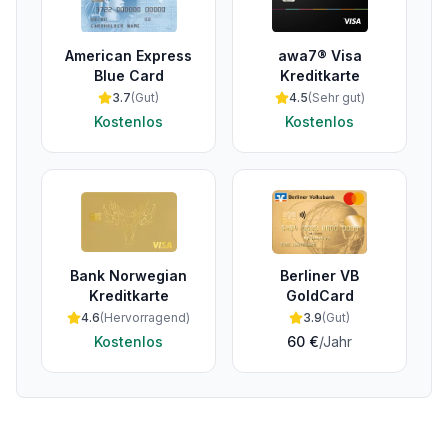
American Express
awa7® Visa
Blue Card
Kreditkarte
3.7
(
Gut
)
4.5
(
Sehr gut
)
Kostenlos
Kostenlos
Bank Norwegian
Berliner VB
Kreditkarte
GoldCard
4.6
(
Hervorragend
)
3.9
(
Gut
)
Kostenlos
60 €
/Jahr