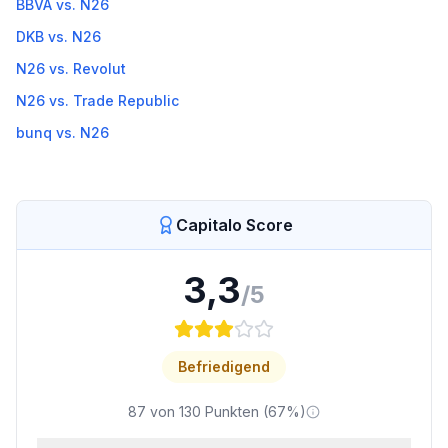
BBVA
vs.
N26
DKB
vs.
N26
N26
vs.
Revolut
N26
vs.
Trade Republic
bunq
vs.
N26
Capitalo Score
3,3
/5
Befriedigend
87
von
130
Punkten (
67
%)