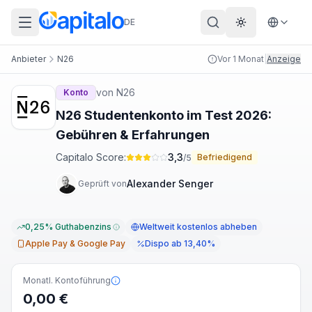
DE
Theme wechs
Anbieter
N26
Vor 1 Monat
|
Anzeige
von
N26
Konto
N26 Studentenkonto im Test 2026:
Gebühren & Erfahrungen
Capitalo Score:
3,3
Befriedigend
/5
Alexander Senger
Geprüft von
0,25% Guthabenzins
Weltweit kostenlos abheben
Apple Pay & Google Pay
Dispo ab 13,40%
Monatl. Kontoführung
0,00 €