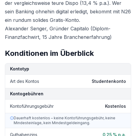
der vergleichsweise teure Dispo (13,4 % p.a.). Wer
sein Banking ohnehin digital erledigt, bekommt mit N26
ein rundum solides Gratis-Konto.
Alexander Senger, Gründer Capitalo (Diplom-
Finanzfachwirt, 15 Jahre Branchenerfahrung)
Konditionen im Überblick
Kondition
Details
Kontotyp
Art des Kontos
Studentenkonto
Kontogebühren
Kontoführungsgebühr
Kostenlos
Dauerhaft kostenlos – keine Kontoführungsgebühr, keine
Mindesteinlage, kein Mindestgeldeingang.
Guthabenzins
0,25 % p.a.