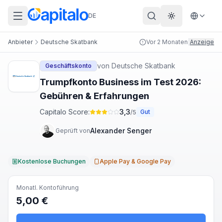
DE
Theme wechs
Anbieter
Deutsche Skatbank
Vor 2 Monaten
|
Anzeige
von
Deutsche Skatbank
Geschäftskonto
Trumpfkonto Business im Test 2026:
Gebühren & Erfahrungen
Capitalo Score:
3,3
Gut
/5
Alexander Senger
Geprüft von
Kostenlose Buchungen
Apple Pay & Google Pay
Monatl. Kontoführung
5,00 €