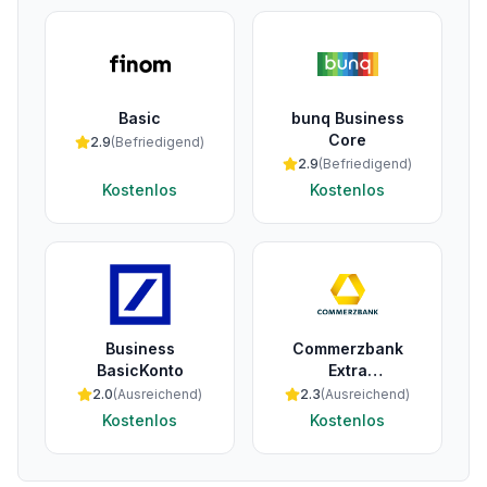
Basic
bunq Business
Core
2.9
(
Befriedigend
)
2.9
(
Befriedigend
)
Kostenlos
Kostenlos
Business
Commerzbank
BasicKonto
Extra
Geschäftskonto
2.0
(
Ausreichend
)
2.3
(
Ausreichend
)
Kostenlos
Kostenlos