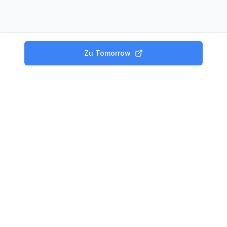
Zu
Tomorrow
Produkte
Tagesgeld Vergleich
Festgeld Vergleich