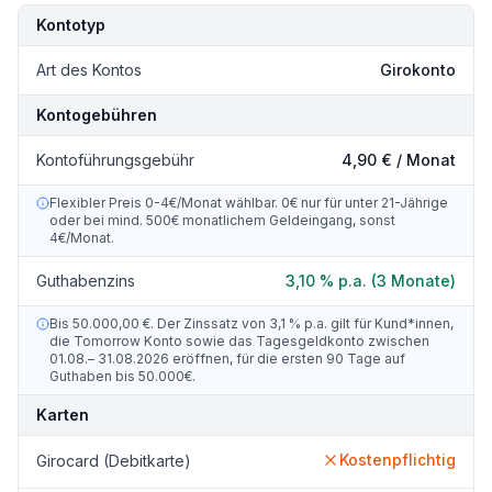
Kondition
Details
Kontotyp
Art des Kontos
Girokonto
Kontogebühren
Kontoführungsgebühr
4,90 € / Monat
Flexibler Preis 0-4€/Monat wählbar. 0€ nur für unter 21-Jährige
oder bei mind. 500€ monatlichem Geldeingang, sonst
4€/Monat.
Guthabenzins
3,10 % p.a. (3 Monate)
Bis 50.000,00 €. Der Zinssatz von 3,1 % p.a. gilt für Kund*innen,
die Tomorrow Konto sowie das Tagesgeldkonto zwischen
01.08.– 31.08.2026 eröffnen, für die ersten 90 Tage auf
Guthaben bis 50.000€.
Karten
Kostenpflichtig
Girocard (Debitkarte)