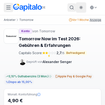
DE
Theme wechs
Anbieter
Tomorrow
Vor 1 Woche
|
Anzeige
von
Tomorrow
Konto
Tomorrow Now im Test 2026:
Gebühren & Erfahrungen
Capitalo Score:
2,7
Befriedigend
/5
Alexander Senger
Geprüft von
3,10% Guthabenzins (3 Mon.)
Apple Pay & Google Pay
Dispo ab 15,00%
Monatl. Kontoführung
4,90 €