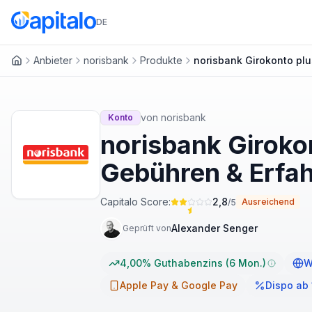
DE
Anbieter
norisbank
Produkte
norisbank Girokonto plu
Startseite
von
norisbank
Konto
norisbank Giroko
Gebühren & Erfa
Capitalo Score:
2,8
Ausreichend
/5
Alexander Senger
Geprüft von
4,00% Guthabenzins (6 Mon.)
W
Apple Pay & Google Pay
Dispo ab