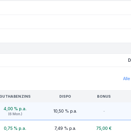
D
Alle
GUTHABENZINS
DISPO
BONUS
4,00 %
p.a.
10,50 %
p.a.
-
(
6
Mon.)
0,75 %
p.a.
7,49 %
p.a.
75,00 €