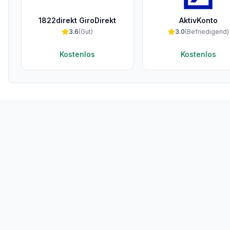
1822direkt GiroDirekt
AktivKonto
3.6
(
Gut
)
3.0
(
Befriedigend
)
Kostenlos
Kostenlos