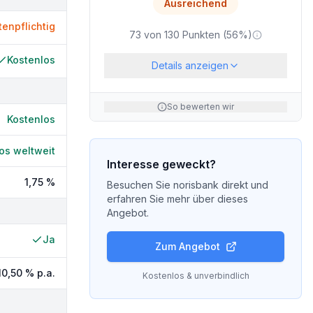
Ausreichend
tenpflichtig
73
von
130
Punkten (
56
%)
Kostenlos
Details anzeigen
So bewerten wir
Kostenlos
os weltweit
Interesse geweckt?
1,75 %
Besuchen Sie
norisbank
direkt und
erfahren Sie mehr über dieses
Angebot.
Ja
Zum Angebot
10,50 %
p.a.
Kostenlos & unverbindlich