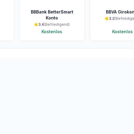
BBBank BetterSmart
BBVA Giroko
Konto
3.2
(
Befriedig
3.4
(
Befriedigend
)
Kostenlos
Kostenlos