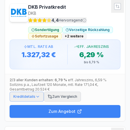
DKB Privatkredit
DKB
4,4
Hervorragend
Sondertilgung
Vorzeitige Rückzahlung
Sofortzusage
+
2
weitere
MTL. RATE AB
EFF. JAHRESZINS
1.327,32 €
6,29 %
bis
6,79 %
2/3 aller Kunden erhalten:
6,79 %
eff. Jahreszins
,
6,59 %
Sollzins p.a.
, Laufzeit
120
Monate
, mtl. Rate
171,04 €
,
Gesamtbetrag
20.524 €
Kreditdetails
Zum Vergleich
Zum Angebot