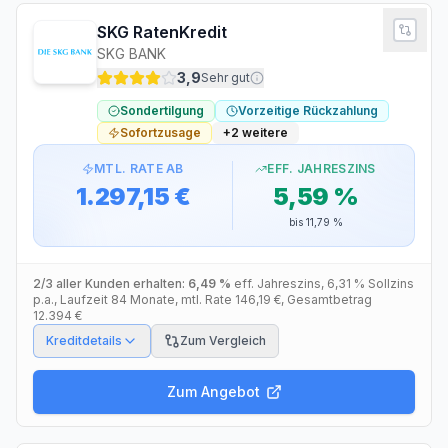
SKG RatenKredit
SKG BANK
3,9
Sehr gut
Sondertilgung
Vorzeitige Rückzahlung
Sofortzusage
+
2
weitere
MTL. RATE AB
EFF. JAHRESZINS
1.297,15 €
5,59 %
bis
11,79 %
2/3 aller Kunden erhalten:
6,49 %
eff. Jahreszins
,
6,31 %
Sollzins
p.a.
, Laufzeit
84
Monate
, mtl. Rate
146,19 €
, Gesamtbetrag
12.394 €
Kreditdetails
Zum Vergleich
Zum Angebot