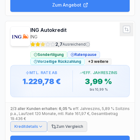
Zum Angebot
ING Autokredit
ING
2,7
Ausreichend
Sondertilgung
Ratenpause
Vorzeitige Rückzahlung
+
3
weitere
MTL. RATE AB
EFF. JAHRESZINS
1.229,78 €
3,99 %
bis
10,99 %
2/3 aller Kunden erhalten:
6,05 %
eff. Jahreszins
,
5,89 %
Sollzins
p.a.
, Laufzeit
120
Monate
, mtl. Rate
161,97 €
, Gesamtbetrag
19.436 €
Kreditdetails
Zum Vergleich