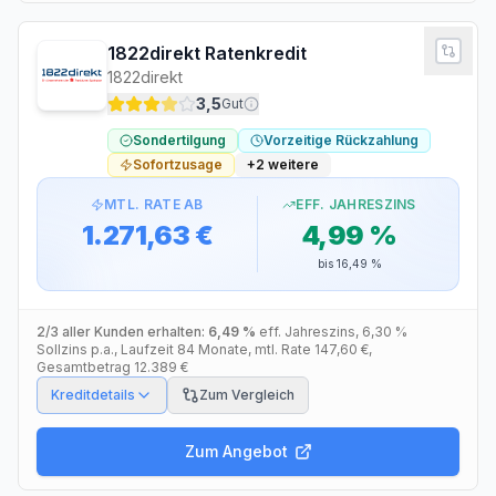
1822direkt Ratenkredit
1822direkt
3,5
Gut
Sondertilgung
Vorzeitige Rückzahlung
Sofortzusage
+
2
weitere
MTL. RATE AB
EFF. JAHRESZINS
1.271,63 €
4,99 %
bis
16,49 %
2/3 aller Kunden erhalten:
6,49 %
eff. Jahreszins
,
6,30 %
Sollzins p.a.
, Laufzeit
84
Monate
, mtl. Rate
147,60 €
,
Gesamtbetrag
12.389 €
Kreditdetails
Zum Vergleich
Zum Angebot