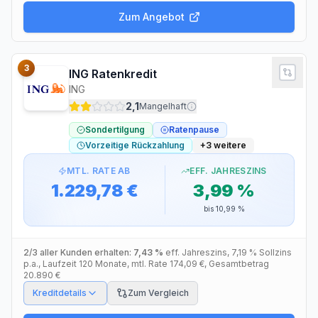
Zum Angebot
3
ING Ratenkredit
ING
2,1
Mangelhaft
Sondertilgung
Ratenpause
Vorzeitige Rückzahlung
+
3
weitere
MTL. RATE AB
EFF. JAHRESZINS
1.229,78 €
3,99 %
bis
10,99 %
2/3 aller Kunden erhalten:
7,43 %
eff. Jahreszins
,
7,19 %
Sollzins
p.a.
, Laufzeit
120
Monate
, mtl. Rate
174,09 €
, Gesamtbetrag
20.890 €
Kreditdetails
Zum Vergleich