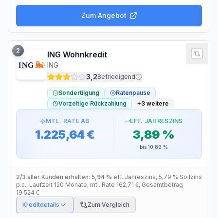
Zum Angebot
2
ING Wohnkredit
ING
3,2
Befriedigend
Sondertilgung
Ratenpause
Vorzeitige Rückzahlung
+
3
weitere
MTL. RATE AB
EFF. JAHRESZINS
1.225,64 €
3,89 %
bis
10,89 %
2/3 aller Kunden erhalten:
5,94 %
eff. Jahreszins
,
5,79 %
Sollzins
p.a.
, Laufzeit
120
Monate
, mtl. Rate
162,71 €
, Gesamtbetrag
19.524 €
Kreditdetails
Zum Vergleich