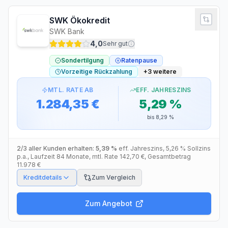
SWK Ökokredit
SWK Bank
4,0
Sehr gut
Sondertilgung
Ratenpause
Vorzeitige Rückzahlung
+
3
weitere
MTL. RATE AB
EFF. JAHRESZINS
1.284,35 €
5,29 %
bis
8,29 %
2/3 aller Kunden erhalten:
5,39 %
eff. Jahreszins
,
5,26 %
Sollzins
p.a.
, Laufzeit
84
Monate
, mtl. Rate
142,70 €
, Gesamtbetrag
11.978 €
Kreditdetails
Zum Vergleich
Zum Angebot