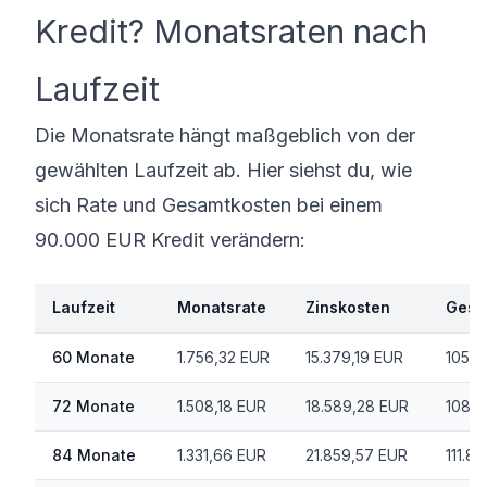
Kredit? Monatsraten nach
Laufzeit
Die Monatsrate hängt maßgeblich von der
gewählten Laufzeit ab. Hier siehst du, wie
sich Rate und Gesamtkosten bei einem
90.000 EUR Kredit verändern:
Laufzeit
Monatsrate
Zinskosten
Gesa
60 Monate
1.756,32 EUR
15.379,19 EUR
105.3
72 Monate
1.508,18 EUR
18.589,28 EUR
108.5
84 Monate
1.331,66 EUR
21.859,57 EUR
111.8