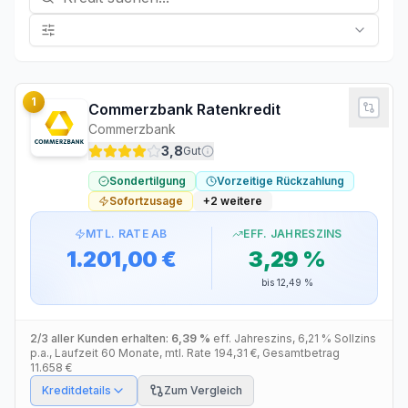
1
Commerzbank Ratenkredit
Commerzbank
3,8
Gut
Sondertilgung
Vorzeitige Rückzahlung
Sofortzusage
+
2
weitere
MTL. RATE AB
EFF. JAHRESZINS
1.201,00 €
3,29 %
bis
12,49 %
2/3 aller Kunden erhalten:
6,39 %
eff. Jahreszins
,
6,21 %
Sollzins
p.a.
, Laufzeit
60
Monate
, mtl. Rate
194,31 €
, Gesamtbetrag
11.658 €
Kreditdetails
Zum Vergleich