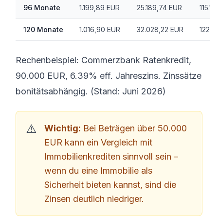
96 Monate
1.199,89 EUR
25.189,74 EUR
115.1
120 Monate
1.016,90 EUR
32.028,22 EUR
122.0
Rechenbeispiel: Commerzbank Ratenkredit,
90.000 EUR, 6.39% eff. Jahreszins. Zinssätze
bonitätsabhängig. (Stand: Juni 2026)
Wichtig:
Bei Beträgen über 50.000
EUR kann ein Vergleich mit
Immobilienkrediten sinnvoll sein –
wenn du eine Immobilie als
Sicherheit bieten kannst, sind die
Zinsen deutlich niedriger.