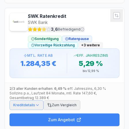
SWK Ratenkredit
SWK Bank
3,6
Befriedigend
Sondertilgung
Ratenpause
Vorzeitige Rückzahlung
+
3
weitere
MTL. RATE AB
EFF. JAHRESZINS
1.284,35 €
5,29 %
bis
12,99 %
2/3 aller Kunden erhalten:
6,49 %
eff. Jahreszins
,
6,30 %
Sollzins p.a.
, Laufzeit
84
Monate
, mtl. Rate
147,60 €
,
Gesamtbetrag
12.389 €
Kreditdetails
Zum Vergleich
Zum Angebot