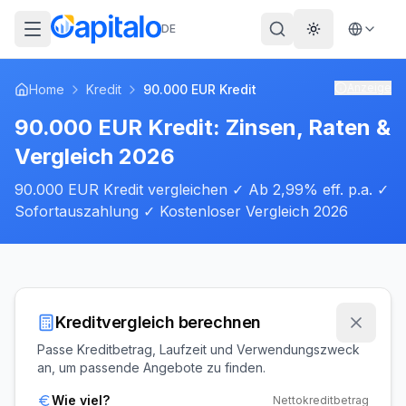
DE
Theme wechs
Anzeige
Home
Kredit
90.000 EUR Kredit
90.000 EUR Kredit: Zinsen, Raten &
Vergleich 2026
90.000 EUR Kredit vergleichen ✓ Ab 2,99% eff. p.a. ✓
Sofortauszahlung ✓ Kostenloser Vergleich 2026
Kreditvergleich berechnen
Passe Kreditbetrag, Laufzeit und Verwendungszweck
an, um passende Angebote zu finden.
Wie viel?
Nettokreditbetrag