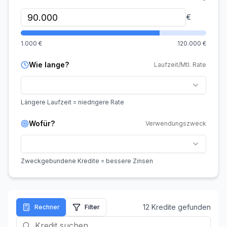
€
1.000
€
120.000
€
Wie lange?
Laufzeit/Mtl. Rate
Längere Laufzeit = niedrigere Rate
Wofür?
Verwendungszweck
Zweckgebundene Kredite = bessere Zinsen
12
Kredit
e
gefunden
Rechner
Filter