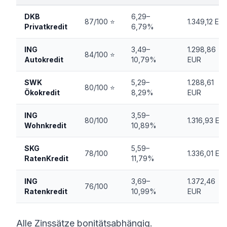
DKB
6,29–
87/100 ⭐
1.349,12 EU
Privatkredit
6,79%
ING
3,49–
1.298,86
84/100 ⭐
Autokredit
10,79%
EUR
SWK
5,29–
1.288,61
80/100 ⭐
Ökokredit
8,29%
EUR
ING
3,59–
80/100
1.316,93 EU
Wohnkredit
10,89%
SKG
5,59–
78/100
1.336,01 EU
RatenKredit
11,79%
ING
3,69–
1.372,46
76/100
Ratenkredit
10,99%
EUR
Alle Zinssätze bonitätsabhängig.