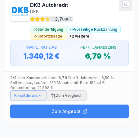
DKB Autokredit
DKB
3,7
Gut
Sondertilgung
Vorzeitige Rückzahlung
Sofortzusage
+
2
weitere
MTL. RATE AB
EFF. JAHRESZINS
1.349,12 €
6,79 %
2/3 aller Kunden erhalten:
6,79 %
eff. Jahreszins
,
6,59 %
Sollzins p.a.
, Laufzeit
120
Monate
, mtl. Rate
182,44 €
,
Gesamtbetrag
21.898 €
Kreditdetails
Zum Vergleich
Zum Angebot