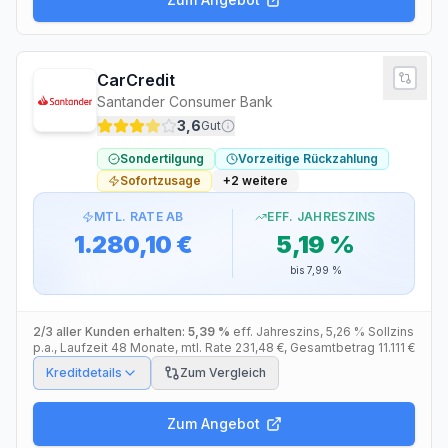
CarCredit
Santander Consumer Bank
3,6
Gut
Sondertilgung
Vorzeitige Rückzahlung
Sofortzusage
+
2
weitere
MTL. RATE AB
EFF. JAHRESZINS
1.280,10 €
5,19 %
bis
7,99 %
2/3 aller Kunden erhalten:
5,39 %
eff. Jahreszins
,
5,26 %
Sollzins
p.a.
, Laufzeit
48
Monate
, mtl. Rate
231,48 €
, Gesamtbetrag
11.111 €
Kreditdetails
Zum Vergleich
Zum Angebot