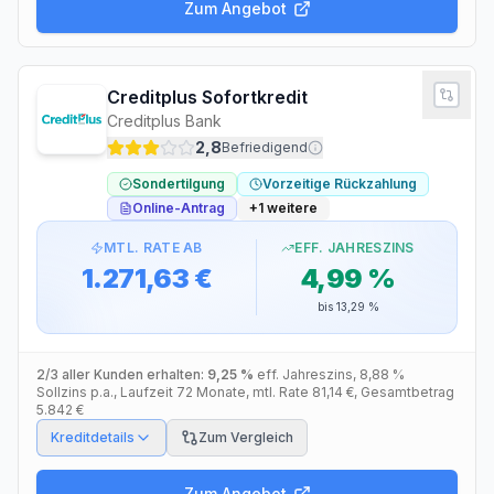
Zum Angebot
Creditplus Sofortkredit
Creditplus Bank
2,8
Befriedigend
Sondertilgung
Vorzeitige Rückzahlung
Online-Antrag
+
1
weitere
MTL. RATE AB
EFF. JAHRESZINS
1.271,63 €
4,99 %
bis
13,29 %
2/3 aller Kunden erhalten:
9,25 %
eff. Jahreszins
,
8,88 %
Sollzins p.a.
, Laufzeit
72
Monate
, mtl. Rate
81,14 €
, Gesamtbetrag
5.842 €
Kreditdetails
Zum Vergleich
Zum Angebot