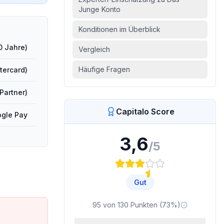
Junge Konto
Konditionen im Überblick
0 Jahre)
Vergleich
Häufige Fragen
tercard)
Partner)
Capitalo Score
ogle Pay
3,6
/5
Gut
95
von
130
Punkten (
73
%)