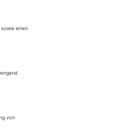
 sowie einen
zwingend
ing von