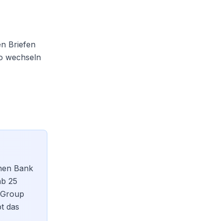
en Briefen
o wechseln
chen Bank
ab 25
h Group
t das