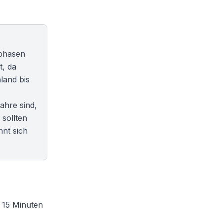
sphasen
t, da
land bis
ahre sind,
 sollten
nt sich
a 15 Minuten