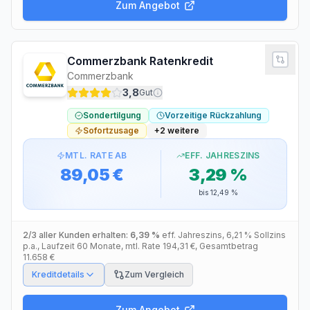
Zum Angebot
Commerzbank Ratenkredit
Commerzbank
3,8
Gut
Sondertilgung
Vorzeitige Rückzahlung
Sofortzusage
+
2
weitere
MTL. RATE AB
EFF. JAHRESZINS
89,05 €
3,29 %
bis
12,49 %
2/3 aller Kunden erhalten:
6,39 %
eff. Jahreszins
,
6,21 %
Sollzins
p.a.
, Laufzeit
60
Monate
, mtl. Rate
194,31 €
, Gesamtbetrag
11.658 €
Kreditdetails
Zum Vergleich
Zum Angebot