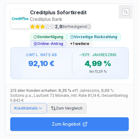
Creditplus Sofortkredit
Creditplus Bank
2,8
Befriedigend
Sondertilgung
Vorzeitige Rückzahlung
Online-Antrag
+
1
weitere
MTL. RATE AB
EFF. JAHRESZINS
92,10 €
4,99 %
bis
13,29 %
2/3 aller Kunden erhalten:
9,25 %
eff. Jahreszins
,
8,88 %
Sollzins p.a.
, Laufzeit
72
Monate
, mtl. Rate
81,14 €
, Gesamtbetrag
5.842 €
Kreditdetails
Zum Vergleich
Zum Angebot