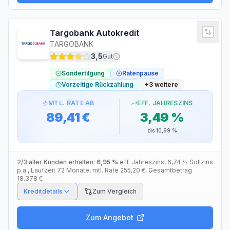
Targobank Autokredit
TARGOBANK
3,5
Gut
Sondertilgung
Ratenpause
Vorzeitige Rückzahlung
+
3
weitere
MTL. RATE AB
EFF. JAHRESZINS
89,41 €
3,49 %
bis
10,99 %
2/3 aller Kunden erhalten:
6,95 %
eff. Jahreszins
,
6,74 %
Sollzins
p.a.
, Laufzeit
72
Monate
, mtl. Rate
255,20 €
, Gesamtbetrag
18.378 €
Kreditdetails
Zum Vergleich
Zum Angebot