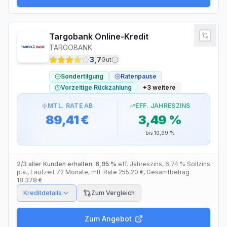
Targobank Online-Kredit
TARGOBANK
3,7
Gut
Sondertilgung
Ratenpause
Vorzeitige Rückzahlung
+
3
weitere
MTL. RATE AB
EFF. JAHRESZINS
89,41 €
3,49 %
bis
10,99 %
2/3 aller Kunden erhalten:
6,95 %
eff. Jahreszins
,
6,74 %
Sollzins
p.a.
, Laufzeit
72
Monate
, mtl. Rate
255,20 €
, Gesamtbetrag
18.378 €
Kreditdetails
Zum Vergleich
Zum Angebot