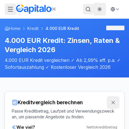
DE
Theme wechs
Anzeige
Home
Kredit
4.000 EUR Kredit
4.000 EUR Kredit: Zinsen, Raten &
Vergleich 2026
4.000 EUR Kredit vergleichen ✓ Ab 2,99% eff. p.a. ✓
Sofortauszahlung ✓ Kostenloser Vergleich 2026
Kreditvergleich berechnen
Passe Kreditbetrag, Laufzeit und Verwendungszweck
an, um passende Angebote zu finden.
Wie viel?
Nettokreditbetrag