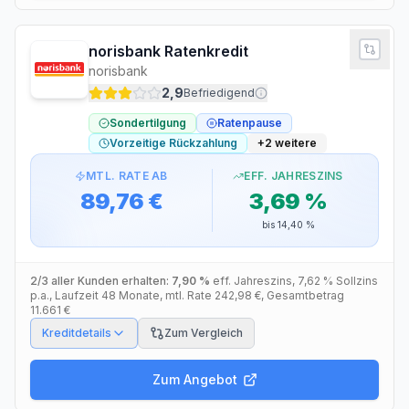
norisbank Ratenkredit
norisbank
2,9
Befriedigend
Sondertilgung
Ratenpause
Vorzeitige Rückzahlung
+
2
weitere
MTL. RATE AB
EFF. JAHRESZINS
89,76 €
3,69 %
bis
14,40 %
2/3 aller Kunden erhalten:
7,90 %
eff. Jahreszins
,
7,62 %
Sollzins
p.a.
, Laufzeit
48
Monate
, mtl. Rate
242,98 €
, Gesamtbetrag
11.661 €
Kreditdetails
Zum Vergleich
Zum Angebot