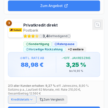
Zum Angebot
3
Privatkredit direkt
Postbank
3,4
Befriedigend
Sondertilgung
Ratenpause
Vorzeitige Rückzahlung
+
2
weitere
MTL. RATE AB
EFF. JAHRESZINS
88,98 €
3,25 %
bis
14,90 %
2/3 aller Kunden erhalten:
9,27 %
eff. Jahreszins
,
8,90 %
Sollzins p.a.
, Laufzeit
62
Monate
, mtl. Rate
210,00 €
,
Gesamtbetrag
12.560 €
Kreditdetails
Zum Vergleich