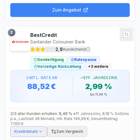
Zum Angebot
2
BestCredit
Santander Consumer Bank
2,8
Ausreichend
Sondertilgung
Ratenpause
Vorzeitige Rückzahlung
+
3
weitere
MTL. RATE AB
EFF. JAHRESZINS
88,52 €
2,99 %
bis
11,98 %
2/3 aller Kunden erhalten:
8,49 %
eff. Jahreszins
,
8,18 %
Sollzins
p.a.
, Laufzeit
48
Monate
, mtl. Rate
146,98 €
, Gesamtbetrag
7.055 €
Kreditdetails
Zum Vergleich