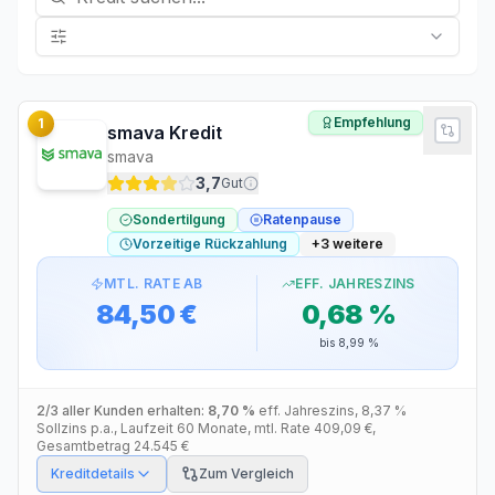
Empfehlung
1
smava Kredit
smava
3,7
Gut
Sondertilgung
Ratenpause
Vorzeitige Rückzahlung
+
3
weitere
MTL. RATE AB
EFF. JAHRESZINS
84,50 €
0,68 %
bis
8,99 %
2/3 aller Kunden erhalten:
8,70 %
eff. Jahreszins
,
8,37 %
Sollzins p.a.
, Laufzeit
60
Monate
, mtl. Rate
409,09 €
,
Gesamtbetrag
24.545 €
Kreditdetails
Zum Vergleich