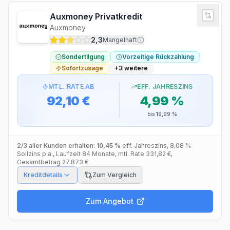
Auxmoney Privatkredit
Auxmoney
2,3
Mangelhaft
Sondertilgung
Vorzeitige Rückzahlung
Sofortzusage
+
3
weitere
MTL. RATE AB
EFF. JAHRESZINS
92,10 €
4,99 %
bis
19,99 %
2/3 aller Kunden erhalten:
10,45 %
eff. Jahreszins
,
8,08 %
Sollzins p.a.
, Laufzeit
84
Monate
, mtl. Rate
331,82 €
,
Gesamtbetrag
27.873 €
Kreditdetails
Zum Vergleich
Zum Angebot