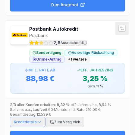
Zum Angebot
Postbank Autokredit
Postbank
2,6
Ausreichend
Sondertilgung
Vorzeitige Rückzahlung
Online-Antrag
+
1
weitere
MTL. RATE AB
EFF. JAHRESZINS
88,98 €
3,25 %
bis
12,13 %
2/3 aller Kunden erhalten:
9,32 %
eff. Jahreszins
,
8,94 %
Sollzins p.a.
, Laufzeit
60
Monate
, mtl. Rate
210,00 €
,
Gesamtbetrag
12.539 €
Kreditdetails
Zum Vergleich