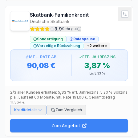
Skatbank-Familienkredit
Deutsche Skatbank
3,9
Sehr gut
Sondertilgung
Ratenpause
Vorzeitige Rückzahlung
+
2
weitere
MTL. RATE AB
EFF. JAHRESZINS
90,08 €
3,87 %
bis
5,33 %
2/3 aller Kunden erhalten:
5,33 %
eff. Jahreszins
,
5,20 %
Sollzins
p.a.
, Laufzeit
60
Monate
, mtl. Rate
191,00 €
, Gesamtbetrag
11.364 €
Kreditdetails
Zum Vergleich
Zum Angebot