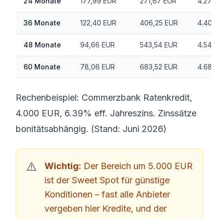
24 Monate
177,99 EUR
271,67 EUR
4.271,
36 Monate
122,40 EUR
406,25 EUR
4.406
48 Monate
94,66 EUR
543,54 EUR
4.543
60 Monate
78,06 EUR
683,52 EUR
4.683
Rechenbeispiel: Commerzbank Ratenkredit,
4.000 EUR, 6.39% eff. Jahreszins. Zinssätze
bonitätsabhängig. (Stand: Juni 2026)
Wichtig:
Der Bereich um 5.000 EUR
ist der Sweet Spot für günstige
Konditionen – fast alle Anbieter
vergeben hier Kredite, und der