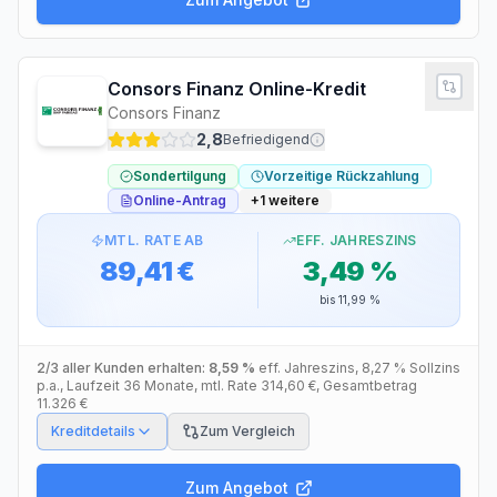
Consors Finanz Online-Kredit
Consors Finanz
2,8
Befriedigend
Sondertilgung
Vorzeitige Rückzahlung
Online-Antrag
+
1
weitere
MTL. RATE AB
EFF. JAHRESZINS
89,41 €
3,49 %
bis
11,99 %
2/3 aller Kunden erhalten:
8,59 %
eff. Jahreszins
,
8,27 %
Sollzins
p.a.
, Laufzeit
36
Monate
, mtl. Rate
314,60 €
, Gesamtbetrag
11.326 €
Kreditdetails
Zum Vergleich
Zum Angebot