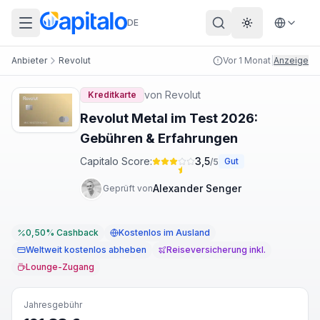
DE
Theme wechs
Anbieter
Revolut
Vor 1 Monat
|
Anzeige
von
Revolut
Kreditkarte
Revolut Metal im Test 2026:
Gebühren & Erfahrungen
Capitalo Score:
3,5
Gut
/5
Alexander Senger
Geprüft von
0,50% Cashback
Kostenlos im Ausland
Weltweit kostenlos abheben
Reiseversicherung inkl.
Lounge-Zugang
Jahresgebühr