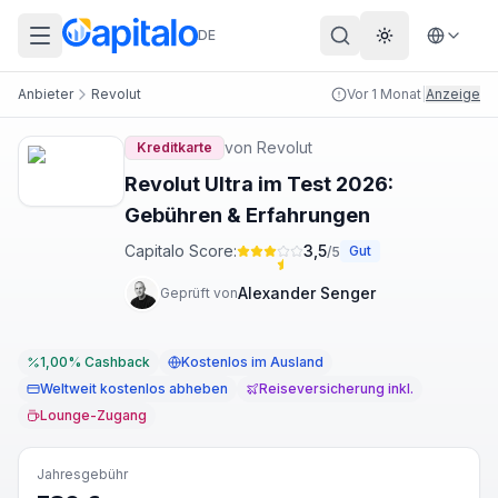
DE
Theme wechs
Anbieter
Revolut
Vor 1 Monat
|
Anzeige
von
Revolut
Kreditkarte
Revolut Ultra im Test 2026:
Gebühren & Erfahrungen
Capitalo Score:
3,5
Gut
/5
Alexander Senger
Geprüft von
1,00% Cashback
Kostenlos im Ausland
Weltweit kostenlos abheben
Reiseversicherung inkl.
Lounge-Zugang
Jahresgebühr