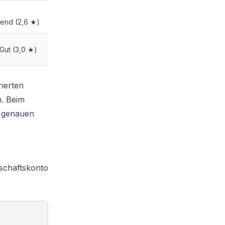
gend (2,6 ★)
Gut (3,0 ★)
rierten
n. Beim
e genauen
schäftskonto