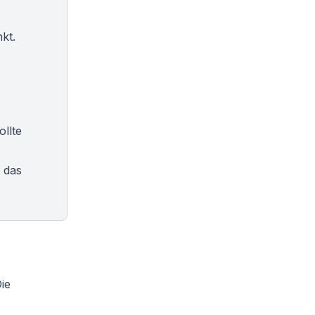
kt.
llte
 das
ie