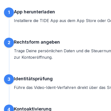
App herunterladen
1
Installiere die TIDE App aus dem App Store oder 
Rechtsform angeben
2
Trage Deine persönlichen Daten und die Steuernu
zur Kontoeröffnung
.
Identitätsprüfung
3
Führe das Video-Ident-Verfahren direkt über das S
Kontoaktivierung
4