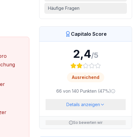
Häufige Fragen
Capitalo Score
2,4
/5
pro
Buchung
Ausreichend
er
66
von
140
Punkten (
47
%)
Details anzeigen
zer
So bewerten wir