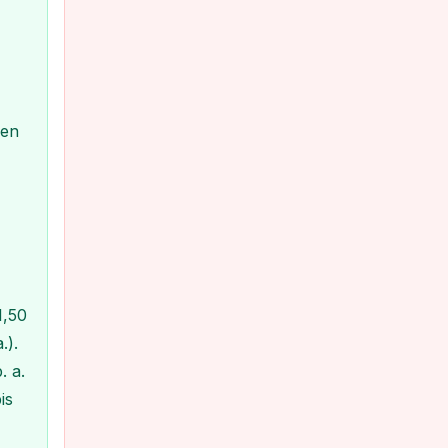
den
1,50
.).
. a.
is