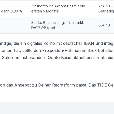
Zinskonto mit Aktionszins für die
74/140 –
, dann 0,30 %
ersten 5 Monate
Befriedi
Starke Buchhaltungs-Tools inkl.
85/140 – 
DATEV-Export
dige, die ein digitales Konto mit deutscher IBAN und integ
men hat, sollte den Freiposten-Rahmen im Blick behalte
 Solo und insbesondere Qonto Basic aktuell besser ab; di
, ob das Angebot zu Deiner Rechtsform passt. Das TIDE Ge