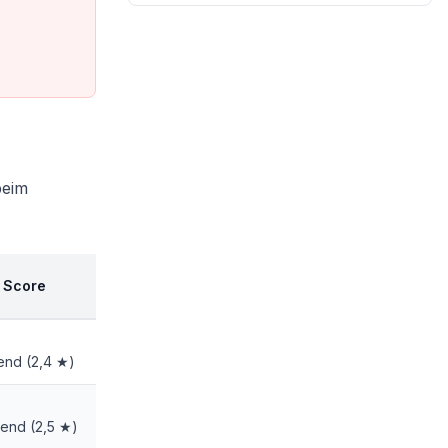
beim
o Score
end (2,4 ★)
gend (2,5 ★)