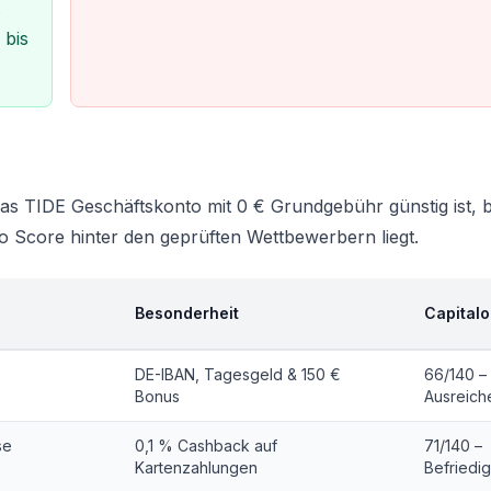
.
 bis
 das TIDE Geschäftskonto mit 0 € Grundgebühr günstig ist, 
o Score hinter den geprüften Wettbewerbern liegt.
Besonderheit
Capital
DE-IBAN, Tagesgeld & 150 €
66/140 –
Bonus
Ausreich
se
0,1 % Cashback auf
71/140 –
Kartenzahlungen
Befriedi