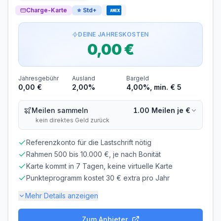
Die zinsfreie Zeit gilt nur für Einkäufe. Bei
Charge-Karte
Bargeldabhebungen fallen sofort
⭐
Std+
17,43% p.a.
Zinsen an.
Voraussetzungen
DEINE JAHRESKOSTEN
0,00 €
MINDESTALTER
MINDESTEINKOMMEN
ab 18 Jahren
ab 0,00 €/Monat
SCHUFA-ABFRAGE
GIROKONTO
Jahresgebühr
Ausland
Bargeld
Erforderlich
Nicht erforderlich
0,00 €
2,00%
4,00%, min. € 5
Meilen sammeln
1.00 Meilen je €
kein direktes Geld zurück
Referenzkonto für die Lastschrift nötig
Rahmen 500 bis 10.000 €, je nach Bonität
Karte kommt in 7 Tagen, keine virtuelle Karte
Punkteprogramm kostet 30 € extra pro Jahr
Mehr Details anzeigen
Zum Anbieter
Gebühren-Details