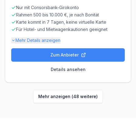
hinterlegst Du ein Referenzkonto (Girokonto). Amex
zieht den fälligen Rechnungsbetrag einmal monatlich
Nur mit Consorsbank-Girokonto
automatisch per Lastschrift von diesem Konto ein.
Rahmen 500 bis 10.000 €, je nach Bonität
Zeitpunkt: Die Abbuchung erfolgt in der Regel 5 bis 10
Tage nach dem Erstellen Ihrer monatlichen Abrechnung.
Karte kommt in 7 Tagen, keine virtuelle Karte
Für Hotel- und Mietwagenkautionen geeignet
Mehr Details anzeigen
Zum Anbieter
Gebühren-Details
PARTNERKARTE
ERSATZKARTE
Details ansehen
24,00 €
10,00 €
Zinsen & Kredit
ZINSFREIE ZEIT
Mehr anzeigen (
48
weitere)
30 Tage
Voraussetzungen
MINDESTALTER
MINDESTEINKOMMEN
ab 18 Jahren
ab 0,00 €/Monat