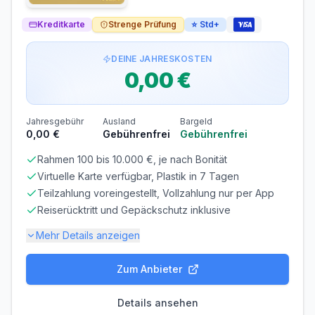
Bargeldabhebungen: Zinsen ab Tag 1
Die zinsfreie Zeit gilt nur für Einkäufe. Bei
Kreditkarte
Bargeldabhebungen fallen sofort
Strenge Prüfung
22,60% p.a.
⭐
Std+
Zinsen an.
Voraussetzungen
DEINE JAHRESKOSTEN
0,00 €
MINDESTALTER
MINDESTEINKOMMEN
ab 18 Jahren
ab 0,00 €/Monat
SCHUFA-ABFRAGE
GIROKONTO
Jahresgebühr
Ausland
Bargeld
Erforderlich
Nicht erforderlich
0,00 €
Gebührenfrei
Gebührenfrei
Rahmen 100 bis 10.000 €, je nach Bonität
Abrechnung & Zahlung
Virtuelle Karte verfügbar, Plastik in 7 Tagen
Manuelle Überweisung
Teilzahlung voreingestellt, Vollzahlung nur per App
Sie müssen den Rechnungsbetrag selbst überweisen.
Reiserücktritt und Gepäckschutz inklusive
Beachten Sie die Zahlungsfrist!
Mehr Details anzeigen
Frist beachten! Bei verspäteter Zahlung fallen
Verzugszinsen an.
Zum Anbieter
Gebühren-Details
PARTNERKARTE
ERSATZKARTE
Details ansehen
Kostenlos
Kostenlos