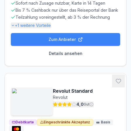
Sofort nach Zusage nutzbar, Karte in 14 Tagen
Bis 7 % Cashback nur über das Reiseportal der Bank
Teilzahlung voreingestellt, ab 3 % der Rechnung
+
1
weitere Vorteile
Zum Anbieter
Gebühren-Details
PARTNERKARTE
ERSATZKARTE
Details ansehen
Kostenlos
10,00 €
Zinsen & Kredit
SOLLZINS
EFF. JAHRESZINS
18,30% p.a.
19.92% p.a.
Revolut Standard
ZINSFREIE ZEIT
MINDESTTILGUNG
Revolut
56 Tage
3%
4,0
Gut
Voraussetzungen
MINDESTALTER
MINDESTEINKOMMEN
Debitkarte
Eingeschränkte Akzeptanz
🎫
Basis
ab 18 Jahren
ab 0,00 €/Monat