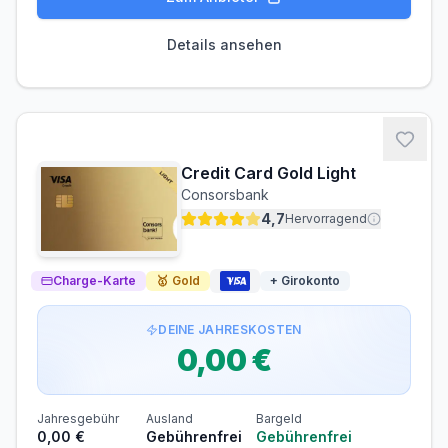
PARTNERKARTE
ERSATZKARTE
Details ansehen
Kostenlos
Kostenlos
Zinsen & Kredit
ZINSFREIE ZEIT
30 Tage
Credit Card Gold Light
Voraussetzungen
Consorsbank
MINDESTALTER
MINDESTEINKOMMEN
4,7
Hervorragend
ab 18 Jahren
ab 0,00 €/Monat
SCHUFA-ABFRAGE
GIROKONTO
Charge-Karte
🥇
Gold
+ Girokonto
Erforderlich
Nicht erforderlich
DEINE JAHRESKOSTEN
Abrechnung & Zahlung
0,00 €
Automatischer Einzug
Der Rechnungsbetrag wird automatisch per SEPA-
Lastschrift von Ihrem Konto abgebucht.
Jahresgebühr
Ausland
Bargeld
0,00 €
Gebührenfrei
Gebührenfrei
Lastschriftverfahren: Bei der Beantragung der Karte