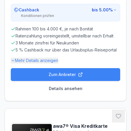
Cashback
bis 5.00%
Konditionen prüfen
Rahmen 100 bis 4.000 €, je nach Bonität
Ratenzahlung voreingestellt, umstellbar nach Erhalt
3 Monate zinsfrei für Neukunden
5 % Cashback nur über das Urlaubsplus-Reiseportal
Mehr Details anzeigen
Zum Anbieter
Gebühren-Details
PARTNERKARTE
ERSATZKARTE
Details ansehen
Kostenlos
Kostenlos
Zinsen & Kredit
SOLLZINS
EFF. JAHRESZINS
17,77% p.a.
19.29% p.a.
awa7® Visa Kreditkarte
ZINSFREIE ZEIT
MINDESTTILGUNG