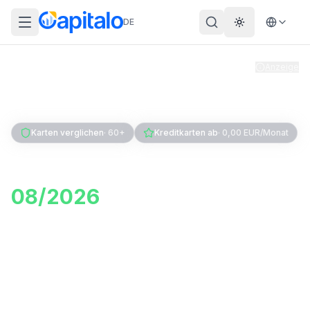
DE
Theme wechs
Anzeige
Home
Konto & Karte
Kreditkarten
Vergleich
Karten verglichen
·
60+
Kreditkarten ab
·
0,00 EUR/Monat
Kreditkarten Vergleich
08/2026
: Finde die beste
Kreditkarte für dich
Vergleiche kostenlose und Premium-Kreditkarten
nach Gebühren, Cashback, Versicherungen und
Auslands-Konditionen. Tagesaktuell, transparent