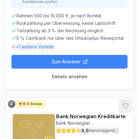
Konditionen prüfen
Rahmen 500 bis 10.000 €, je nach Bonität
Rückzahlung per Überweisung, keine Lastschrift
Teilzahlung ab 3 % der Rechnung möglich
5 % Cashback nur über das Urlaubsplus-Reiseportal
+
1
weitere Vorteile
Zum Anbieter
Gebühren-Details
PARTNERKARTE
ERSATZKARTE
Details ansehen
Kostenlos
Kostenlos
Zinsen & Kredit
SOLLZINS
EFF. JAHRESZINS
2
15 € Bonus
22,60% p.a.
25.09% p.a.
Bank Norwegian Kreditkarte
ZINSFREIE ZEIT
MINDESTTILGUNG
Bank Norwegian
51 Tage
3%
4,6
Hervorragend