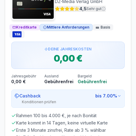
DZ-Media Verlag GmbH
90 Tage
3%
4,5
Sehr gut
Zinsen nur bei aktiver Teilzahlung
Bargeldabhebungen und Einkäufe sind zinsfrei, wenn du
Kreditkarte
Mittlere Anforderungen
🎫
Basis
deine Abrechnung vollständig begleichst (100 %-
Abbuchung bis zum Fälligkeitstermin). Bei aktivierter
Teilzahlung (Standard
: 3 %
) fallen
17,77% p.a.
ab Tag der
Umsatzbuchung auf den offenen Saldo an.
DEINE JAHRESKOSTEN
Wechselkurs
0,00 €
KURSQUELLE
Visa/Mastercard-Referenzkurs (marktüblich)
Jahresgebühr
Ausland
Bargeld
0,00 €
Gebührenfrei
Gebührenfrei
Voraussetzungen
MINDESTALTER
MINDESTEINKOMMEN
Cashback
bis 7.00%
ab 18 Jahren
ab 0,00 €/Monat
Konditionen prüfen
SCHUFA-ABFRAGE
GIROKONTO
Rahmen 100 bis 4.000 €, je nach Bonität
Erforderlich
Nicht erforderlich
Karte kommt in 14 Tagen, keine virtuelle Karte
Abrechnung & Zahlung
Erste 3 Monate zinsfrei, Rate ab 3 % wählbar