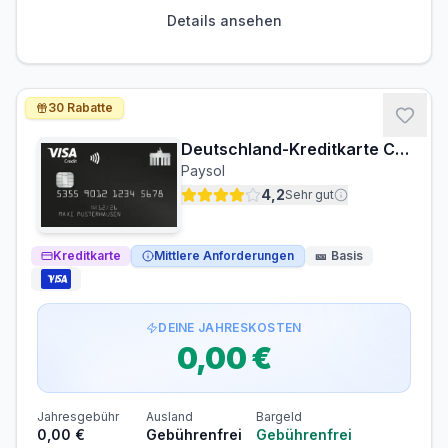
PARTNERKARTE
ERSATZKARTE
Details ansehen
Kostenlos
5,00 €
Voraussetzungen
MINDESTALTER
MINDESTEINKOMMEN
30 Rabatte
ab 18 Jahren
ab 0,00 €/Monat
Deutschland-Kreditkarte Classic
SCHUFA-ABFRAGE
GIROKONTO
Paysol
Nicht erforderlich
Erforderlich
4,2
Sehr gut
Kreditkarte
Mittlere Anforderungen
🎫
Basis
DEINE JAHRESKOSTEN
0,00 €
Jahresgebühr
Ausland
Bargeld
0,00 €
Gebührenfrei
Gebührenfrei