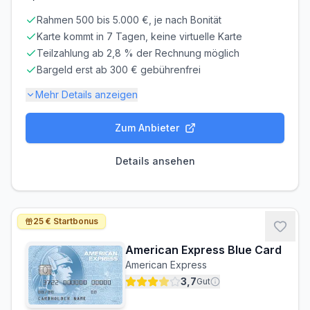
Rahmen 500 bis 5.000 €, je nach Bonität
Karte kommt in 7 Tagen, keine virtuelle Karte
Teilzahlung ab 2,8 % der Rechnung möglich
Bargeld erst ab 300 € gebührenfrei
Mehr Details anzeigen
Zum Anbieter
Gebühren-Details
PARTNERKARTE
ERSATZKARTE
Details ansehen
Kostenlos
8,90 €
Zinsen & Kredit
SOLLZINS
EFF. JAHRESZINS
25 € Startbonus
17,43% p.a.
20.90% p.a.
American Express Blue Card
ZINSFREIE ZEIT
MINDESTTILGUNG
American Express
90 Tage
2.8%
3,7
Gut
Bargeldabhebungen: Zinsen ab Tag 1