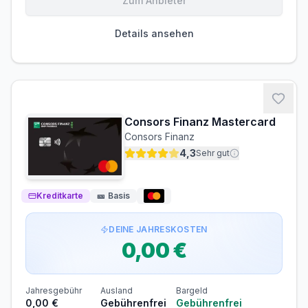
Zum Anbieter
Gebühren-Details
PARTNERKARTE
ERSATZKARTE
Details ansehen
Kostenlos
Kostenlos
Gebührenbefreiung möglich
Dauerhaft kostenlos. Physische Karte einmalig 5,99–7,99
EUR Versand.
Consors Finanz Mastercard
Voraussetzungen
Consors Finanz
MINDESTALTER
SCHUFA-ABFRAGE
4,3
Sehr gut
ab 18 Jahren
Nicht erforderlich
GIROKONTO
Kreditkarte
Nicht erforderlich
🎫
Basis
DEINE JAHRESKOSTEN
0,00 €
Jahresgebühr
Ausland
Bargeld
0,00 €
Gebührenfrei
Gebührenfrei