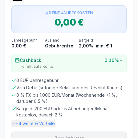
SCHUFA-ABFRAGE
GIROKONTO
DEINE JAHRESKOSTEN
Erforderlich
Nicht erforderlich
0,00 €
Abrechnung & Zahlung
Teilzahlung voreingestellt
Jahresgebühr
Ausland
Bargeld
Standardmäßig wird nur ein Teil des Betrags
0,00 €
Gebührenfrei
2,00%, min. € 1
abgebucht. Der Rest wird verzinst.
Cashback
Zinsrisiko! Aktivieren Sie unbedingt die 100%-
0.10%
Rückzahlung, um hohe Zinsen (bis 22% p.a.) zu
direkt aufs Konto
vermeiden.
Bei den Kreditkarten der Hanseatic Bank kannst du
0 EUR Jahresgebühr
selbst entscheiden, ob du den fälligen Betrag auf
Visa Debit (sofortige Belastung des Revolut-Kontos)
einmal oder in Raten bezahlen möchtest. Sogar die
Höhe der Raten legst du selbst fest (es müssen nur
0 % FX bis 1.000 EUR/Monat (Wochenende +1 %,
mindestens 3 Prozent des fälligen Betrags sein bzw.
darüber 0,5 %)
mindestens 20 Euro pro Monat). Wie? Ganz einfach
Bargeld: 200 EUR oder 5 Abhebungen/Monat
über die App Hanseatic Bank Mobile. Wenn du deine
Kreditkartenabrechnung vollständig begleichst , zahlst
kostenlos, danach 2 %
du für deine Umsätze keine Sollzinsen.
+
4
weitere Vorteile