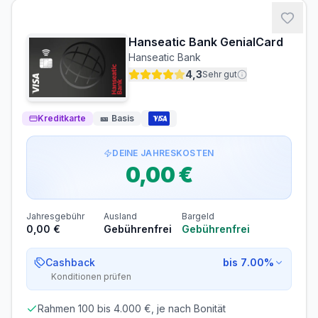
MINDESTALTER
MINDESTEINKOMMEN
ab 18 Jahren
ab 0,00 €/Monat
Hanseatic Bank GenialCard
SCHUFA-ABFRAGE
GIROKONTO
Hanseatic Bank
Nicht erforderlich
Erforderlich
4,3
Sehr gut
Abrechnung & Zahlung
Kreditkarte
🎫
Basis
Automatischer Einzug
Der Rechnungsbetrag wird automatisch per SEPA-
Lastschrift von Ihrem Konto abgebucht.
DEINE JAHRESKOSTEN
Sofortige Belastung des Multi-Währungs-Kontos bei
0,00 €
jeder Transaktion
Jahresgebühr
Ausland
Bargeld
0,00 €
Gebührenfrei
Gebührenfrei
Cashback
bis 7.00%
Konditionen prüfen
Rahmen 100 bis 4.000 €, je nach Bonität