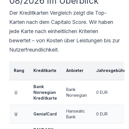
08/2026 im Überblick
Der Kreditkarten Vergleich zeigt die Top-
Karten nach dem Capitalo Score. Wir haben
jede Karte nach einheitlichen Kriterien
bewertet – von Kosten über Leistungen bis zur
Nutzerfreundlichkeit.
Rang
Kreditkarte
Anbieter
Jahresgebühr
Bank
Bank
🥇
Norwegian
0 EUR
Norwegian
Kreditkarte
Hanseatic
🥈
GenialCard
0 EUR
Bank