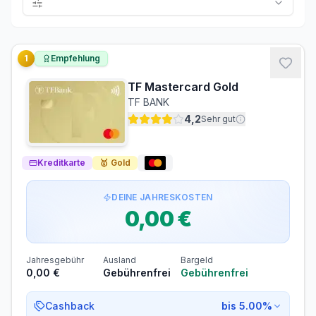
1
Empfehlung
TF Mastercard Gold
TF BANK
4,2
Sehr gut
Kreditkarte
🥇
Gold
DEINE JAHRESKOSTEN
0,00 €
Jahresgebühr
Ausland
Bargeld
0,00 €
Gebührenfrei
Gebührenfrei
Cashback
bis 5.00%