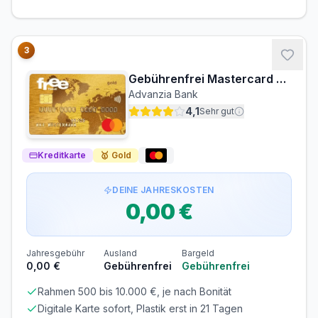
Zinsen & Kredit
SOLLZINS
EFF. JAHRESZINS
3
21,99% p.a.
24.40% p.a.
Gebührenfrei Mastercard Gold
ZINSFREIE ZEIT
MINDESTTILGUNG
Advanzia Bank
44 Tage
5%
4,1
Sehr gut
Wechselkurs
KURSQUELLE
Kreditkarte
🥇
Gold
Visa/Mastercard-Referenzkurs (marktüblich)
DEINE JAHRESKOSTEN
Voraussetzungen
0,00 €
MINDESTALTER
MINDESTEINKOMMEN
ab 20 Jahren
ab 0,00 €/Monat
Jahresgebühr
Ausland
Bargeld
SCHUFA-ABFRAGE
GIROKONTO
0,00 €
Gebührenfrei
Gebührenfrei
Erforderlich
Nicht erforderlich
Rahmen 500 bis 10.000 €, je nach Bonität
Abrechnung & Zahlung
Digitale Karte sofort, Plastik erst in 21 Tagen