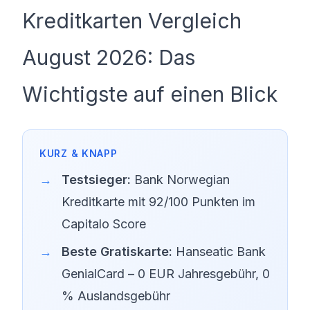
SCHUFA-ABFRAGE
GIROKONTO
Kreditkarten Vergleich
Erforderlich
Erforderlich
August 2026: Das
Wichtigste auf einen Blick
Testsieger:
Bank Norwegian
Kreditkarte mit 92/100 Punkten im
Capitalo Score
Beste Gratiskarte:
Hanseatic Bank
GenialCard – 0 EUR Jahresgebühr, 0
% Auslandsgebühr