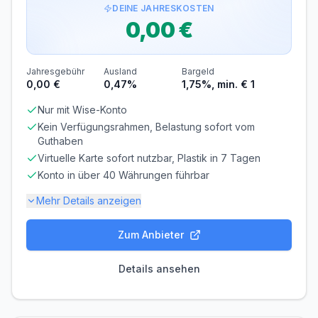
DEINE JAHRESKOSTEN
MINDESTALTER
MINDESTEINKOMMEN
0,00 €
ab 18 Jahren
ab 0,00 €/Monat
SCHUFA-ABFRAGE
GIROKONTO
Erforderlich
Nicht erforderlich
Jahresgebühr
Ausland
Bargeld
0,00 €
0,47%
1,75%, min. € 1
Abrechnung & Zahlung
Nur mit Wise-Konto
Kein Verfügungsrahmen, Belastung sofort vom
Manuelle Überweisung
Guthaben
Sie müssen den Rechnungsbetrag selbst überweisen.
Beachten Sie die Zahlungsfrist!
Virtuelle Karte sofort nutzbar, Plastik in 7 Tagen
Konto in über 40 Währungen führbar
Frist beachten! Bei verspäteter Zahlung fallen
Verzugszinsen an.
Mehr Details anzeigen
Lastschrift vom Girokonto. Flexible Rückzahlung – erste
3 Monate zinsfrei. Teilraten: 3 %, 5 %, 10 % - 100 % (ab
10 % in Zehnerschritten). Voreingestellt ist eine
Zum Anbieter
Gebühren-Details
monatliche Rückzahlung in Höhe von 3 %. Bei der Wahl
von 100 % begleichst du die Kartenumsätze am
PARTNERKARTE
ERSATZKARTE
Monatsende komplett und es fallen keine Zinsen an.
Details ansehen
Kostenlos
4,00 €
Voraussetzungen