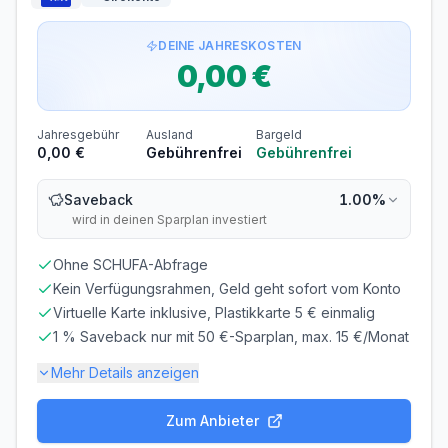
Voraussetzungen
DEINE JAHRESKOSTEN
MINDESTALTER
MINDESTEINKOMMEN
0,00 €
ab 18 Jahren
ab 0,00 €/Monat
SCHUFA-ABFRAGE
GIROKONTO
Erforderlich
Nicht erforderlich
Jahresgebühr
Ausland
Bargeld
0,00 €
Gebührenfrei
Gebührenfrei
Abrechnung & Zahlung
Saveback
1.00%
Manuelle Überweisung
wird in deinen Sparplan investiert
Sie müssen den Rechnungsbetrag selbst überweisen.
Beachten Sie die Zahlungsfrist!
Ohne SCHUFA-Abfrage
Frist beachten! Bei verspäteter Zahlung fallen
Kein Verfügungsrahmen, Geld geht sofort vom Konto
Verzugszinsen an.
Virtuelle Karte inklusive, Plastikkarte 5 € einmalig
Überweisung bis zum 21. des Monats erforderlich
1 % Saveback nur mit 50 €-Sparplan, max. 15 €/Monat
Mehr Details anzeigen
Zum Anbieter
Gebühren-Details